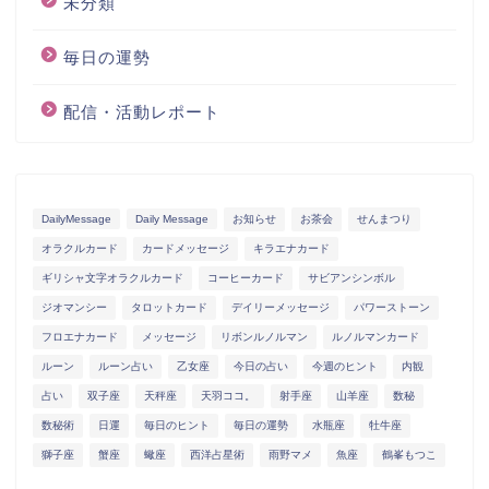
未分類
毎日の運勢
配信・活動レポート
DailyMessage
Daily Message
お知らせ
お茶会
せんまつり
オラクルカード
カードメッセージ
キラエナカード
ギリシャ文字オラクルカード
コーヒーカード
サビアンシンボル
ジオマンシー
タロットカード
デイリーメッセージ
パワーストーン
フロエナカード
メッセージ
リボンルノルマン
ルノルマンカード
ルーン
ルーン占い
乙女座
今日の占い
今週のヒント
内観
占い
双子座
天秤座
天羽ココ。
射手座
山羊座
数秘
数秘術
日運
毎日のヒント
毎日の運勢
水瓶座
牡牛座
獅子座
蟹座
蠍座
西洋占星術
雨野マメ
魚座
鶴峯もつこ