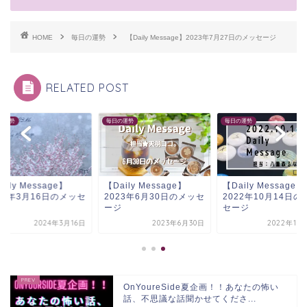
HOME
毎日の運勢
【Daily Message】2023年7月27日のメッセージ
RELATED POST
の運勢
毎日の運勢
毎日の運勢
aily Message】
【Daily Message】
【Daily Message】
24年3月16日のメッセ
2023年6月30日のメッセ
2022年10月14日の
ジ
ージ
セージ
2024年3月16日
2023年6月30日
2022年10
OnYoureSide夏企画！！あなたの怖い
話、不思議な話聞かせてくださ...