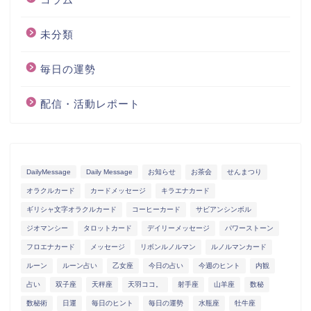
未分類
毎日の運勢
配信・活動レポート
DailyMessage
Daily Message
お知らせ
お茶会
せんまつり
オラクルカード
カードメッセージ
キラエナカード
ギリシャ文字オラクルカード
コーヒーカード
サビアンシンボル
ジオマンシー
タロットカード
デイリーメッセージ
パワーストーン
フロエナカード
メッセージ
リボンルノルマン
ルノルマンカード
ルーン
ルーン占い
乙女座
今日の占い
今週のヒント
内観
占い
双子座
天秤座
天羽ココ。
射手座
山羊座
数秘
数秘術
日運
毎日のヒント
毎日の運勢
水瓶座
牡牛座