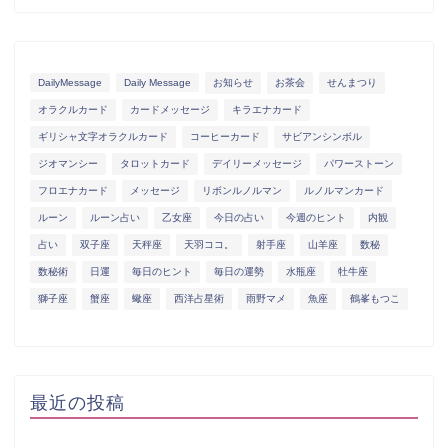
DailyMessage
Daily Message
お知らせ
お茶会
せんまつり
オラクルカード
カードメッセージ
キラエナカード
ギリシャ文字オラクルカード
コーヒーカード
サビアンシンボル
ジオマンシー
タロットカード
デイリーメッセージ
パワーストーン
フロエナカード
メッセージ
リボンルノルマン
ルノルマンカード
ルーン
ルーン占い
乙女座
今日の占い
今週のヒント
内観
占い
双子座
天秤座
天羽ココ。
射手座
山羊座
数秘
数秘術
日運
毎日のヒント
毎日の運勢
水瓶座
牡牛座
獅子座
蟹座
蠍座
西洋占星術
雨野マメ
魚座
鶴峯もつこ
最近の投稿