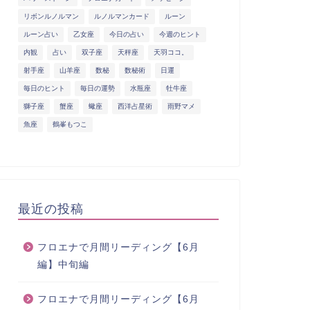
リボンルノルマン
ルノルマンカード
ルーン
ルーン占い
乙女座
今日の占い
今週のヒント
内観
占い
双子座
天秤座
天羽ココ。
射手座
山羊座
数秘
数秘術
日運
毎日のヒント
毎日の運勢
水瓶座
牡牛座
獅子座
蟹座
蠍座
西洋占星術
雨野マメ
魚座
鶴峯もつこ
最近の投稿
フロエナで月間リーディング【6月
編】中旬編
フロエナで月間リーディング【6月