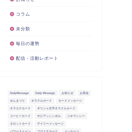
コラム
未分類
毎日の運勢
配信・活動レポート
DailyMessage
Daily Message
お知らせ
お茶会
せんまつり
オラクルカード
カードメッセージ
キラエナカード
ギリシャ文字オラクルカード
コーヒーカード
サビアンシンボル
ジオマンシー
タロットカード
デイリーメッセージ
パワーストーン
フロエナカード
メッセージ