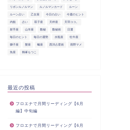
リボンルノルマン
ルノルマンカード
ルーン
ルーン占い
乙女座
今日の占い
今週のヒント
内観
占い
双子座
天秤座
天羽ココ。
射手座
山羊座
数秘
数秘術
日運
毎日のヒント
毎日の運勢
水瓶座
牡牛座
獅子座
蟹座
蠍座
西洋占星術
雨野マメ
魚座
鶴峯もつこ
最近の投稿
フロエナで月間リーディング【6月
編】中旬編
フロエナで月間リーディング【6月