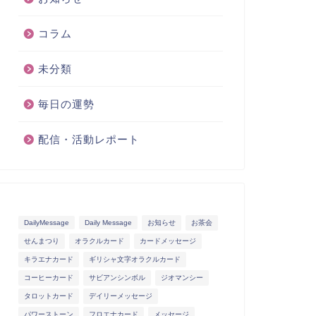
コラム
未分類
毎日の運勢
配信・活動レポート
DailyMessage
Daily Message
お知らせ
お茶会
せんまつり
オラクルカード
カードメッセージ
キラエナカード
ギリシャ文字オラクルカード
コーヒーカード
サビアンシンボル
ジオマンシー
タロットカード
デイリーメッセージ
パワーストーン
フロエナカード
メッセージ