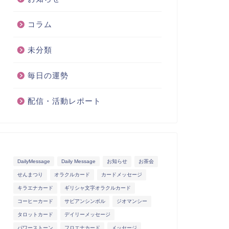
コラム
未分類
毎日の運勢
配信・活動レポート
DailyMessage
Daily Message
お知らせ
お茶会
せんまつり
オラクルカード
カードメッセージ
キラエナカード
ギリシャ文字オラクルカード
コーヒーカード
サビアンシンボル
ジオマンシー
タロットカード
デイリーメッセージ
パワーストーン
フロエナカード
メッセージ