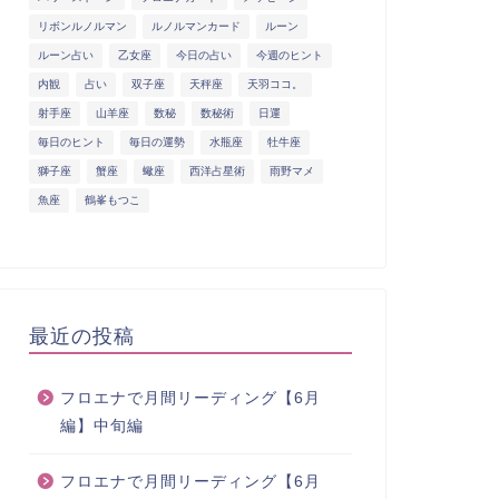
リボンルノルマン
ルノルマンカード
ルーン
ルーン占い
乙女座
今日の占い
今週のヒント
内観
占い
双子座
天秤座
天羽ココ。
射手座
山羊座
数秘
数秘術
日運
毎日のヒント
毎日の運勢
水瓶座
牡牛座
獅子座
蟹座
蠍座
西洋占星術
雨野マメ
魚座
鶴峯もつこ
最近の投稿
フロエナで月間リーディング【6月
編】中旬編
フロエナで月間リーディング【6月